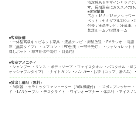
清潔感あるデザインとラグジ
す。長期滞在におススメのゆ
■客室情報
広さ：15.5～18㎡／シャ
ベット：セミダブル120cm×
付帯：液晶テレビ、冷蔵庫、
禁煙ルーム／喫煙ルーム
■客室設備
・一体型高級キャビネット家具 ・液晶テレビ ・衛星放送 ・FMラジオ ・電話（
庫（無音タイプ） ・エアコン ・LED照明（一部蛍光灯） ・ウォシュレットト
沸しポット ・非常用懐中電灯 ・目覚時計
■客室アメニティ
・シャンプー ・リンス ・ボディソープ ・フェイスタオル ・バスタオル ・歯
ォッシャブルタイプ） ・ナイトガウン・ハンガー・お茶（コップ、湯のみ）
■貸出し備品（無料）
・加湿器 ・セラミックファンヒーター（加湿機能付） ・ズボンプレッサー ・
ド ・LANケーブル ・デスクライト ・ワインオープナー ・体温計 ・アイスノ