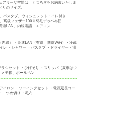
ュアリーな空間は、くつろぎをお約束いたしま
とりのサイズ。
ワー、バスタブ、ウォシュレットトイレ付き
2、高級フェザー100％羽毛デゥベ布団
高速LAN、内線電話、エアコン
内線） ・高速LAN（有線、無線WiFi）・冷蔵
イレ ・シャワー ・バスタブ ・ドライヤー・湯
ブラシセット ・ひげそり ・スリッパ（夏季はウ
・メモ帳、ボールペン
アイロン ・ソーイングセット ・電源延長コー
ン ・つめ切り ・毛布